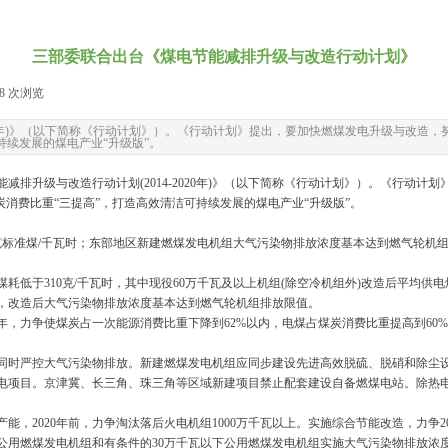
三部委联合出台《煤电节能减排升级与改造行动计划》
68
次浏览
|
020年)》（以下简称《行动计划》）。《行动计划》提出，要加快燃煤发电升级与改造
持续发展的煤电产业“升级版”。
排升级与改造行动计划(2014-2020年)》（以下简称《行动计划》）。《行动
消费比重“三提高”，打造高效清洁可持续发展的煤电产业“升级版”。
克标准煤/千瓦时；东部地区新建燃煤发电机组大气污染物排放浓度基本达到燃气轮机
耗低于310克/千瓦时，其中现役60万千瓦及以上机组(除空冷机组外)改造后平均供电
组，改造后大气污染物排放浓度基本达到燃气轮机组排放限值。
年，力争使煤炭占一次能源消费比重下降到62%以内，电煤占煤炭消费比重提高到60
同时严控大气污染物排放。新建燃煤发电机组应同步建设先进高效脱硫、脱硝和除尘
电项目。京津冀、长三角、珠三角等区域新建项目禁止配套建设自备燃煤电站。除热
2020年前，力争淘汰落后火电机组1000万千瓦以上。实施综合节能改造，力争2015
公用燃煤发电机组和有条件的30万千瓦以下公用燃煤发电机组实施大气污染物排放浓度基