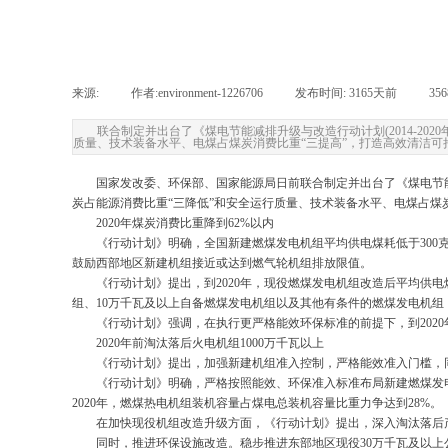
来源:
|
作者:
environment-1226706
|
发布时间:
3165天前
|
35
联合制定并出台了《煤电节能减排升级与改造行动计划(2014-2
质量、技术装备水平、电煤占煤炭消费比重“三提高”，打造高效清洁可
国家发改委、环保部、国家能源局日前联合制定并出台了《煤电节能减
炭占能源消费比重“三降低”和安全运行质量、技术装备水平、电煤占煤炭
2020年煤炭消费比重降到62%以内
《行动计划》明确，全国新建燃煤发电机组平均供电煤耗低于300
鼓励西部地区新建机组接近或达到燃气轮机组排放限值。
《行动计划》提出，到2020年，现役燃煤发电机组改造后平均供电煤
组、10万千瓦及以上自备燃煤发电机组以及其他有条件的燃煤发电机
《行动计划》强调，在执行更严格能效环保标准的前提下，到2020
2020年前淘汰落后火电机组1000万千瓦以上
《行动计划》提出，加强新建机组准入控制，严格能效准入门槛，
《行动计划》明确，严格按照能效、环保准入标准布局新建燃煤发
2020年，燃煤热电机组装机容量占煤电总装机容量比重力争达到28%。
在加快现役机组改造升级方面，《行动计划》提出，深入淘汰落后产能，
同时，推进环保设施改造。稳步推进东部地区现役30万千瓦及以上