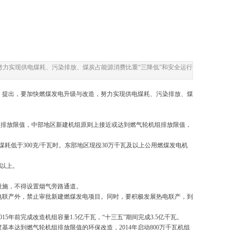
，努力实现供电煤耗、污染排放、煤炭占能源消费比重“三降低”和安全运行
计划》提出，要加快燃煤发电升级与改造，努力实现供电煤耗、污染排放、煤
组排放限值，中部地区新建机组原则上接近或达到燃气轮机组排放限值，
煤耗低于300克/千瓦时。东部地区现役30万千瓦及以上公用燃煤发电机
%以上。
设施，不得设置烟气旁路通道。
电联产外，禁止审批新建燃煤发电项目。同时，要积极发展热电联产，到
年前完成改造机组容量1.5亿千瓦，“十三五”期间完成3.5亿千瓦。
本达到燃气轮机组排放限值的环保改造，2014年启动800万千瓦机组