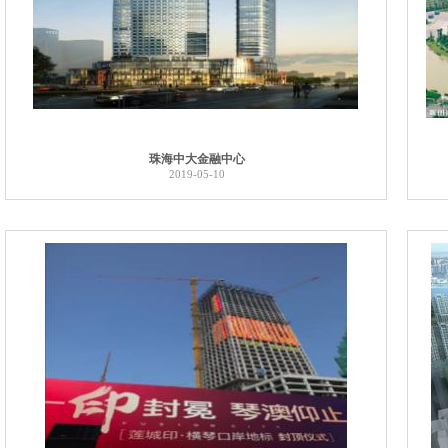
珠海中大金融中心
2019-05-10