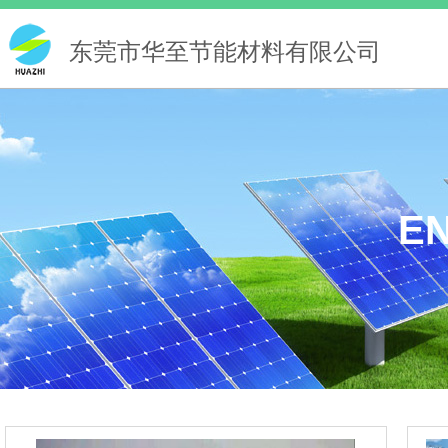
东莞市华至节能材料有限公司
E