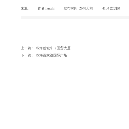
来源:
|
作者:
huazhi
|
发布时间:
2648天前
|
4184
次浏览
|
上一篇：
珠海莲城印（国贸大厦......
下一篇：
珠海百家达国际广场