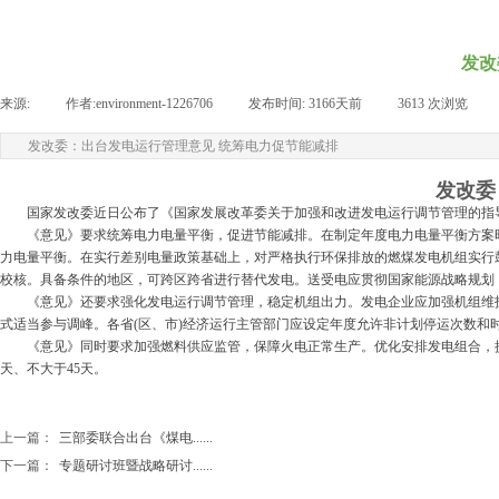
发改
来源:
|
作者:
environment-1226706
|
发布时间:
3166天前
|
3613
次浏览
|
发改委：出台发电运行管理意见 统筹电力促节能减排
发改委
国家发改委近日公布了《国家发展改革委关于加强和改进发电运行调节管理的指
《意见》要求统筹电力电量平衡，促进节能减排。在制定年度电力电量平衡方案
力电量平衡。在实行差别电量政策基础上，对严格执行环保排放的燃煤发电机组实行
校核。具备条件的地区，可跨区跨省进行替代发电。送受电应贯彻国家能源战略规划
《意见》还要求强化发电运行调节管理，稳定机组出力。发电企业应加强机组维
式适当参与调峰。各省(区、市)经济运行主管部门应设定年度允许非计划停运次数
《意见》同时要求加强燃料供应监管，保障火电正常生产。优化安排发电组合，
天、不大于45天。
上一篇：
三部委联合出台《煤电......
下一篇：
专题研讨班暨战略研讨......