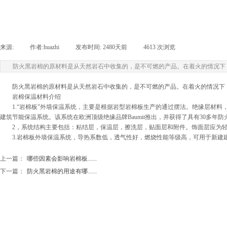
来源:
|
作者:
huazhi
|
发布时间:
2480天前
|
4613
次浏览
|
防火黑岩棉的原材料是从天然岩石中收集的，是不可燃的产品。在着火的情况下
防火黑岩棉的原材料是从天然岩石中收集的，是不可燃的产品。在着火的情况下，
岩棉保温材料介绍
1.“岩棉板”外墙保温系统，主要是根据岩型岩棉板生产的通过摆法。绝缘层材料
建筑节能保温系统。该系统在欧洲顶级绝缘品牌Baumit推出，并获得了具有30多年防火
2，系统结构主要包括：粘结层，保温层，擦洗层，贴面层和附件。饰面层应为轻
3.岩棉板外墙保温系统，导热系数低，透气性好，燃烧性能等级高，可用于新建建
上一篇：
哪些因素会影响岩棉板......
下一篇：
防火黑岩棉的用途有哪......