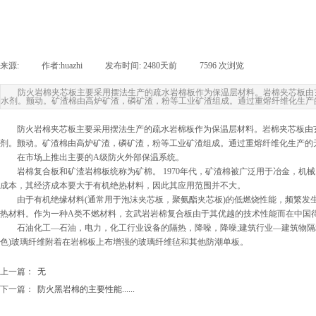
来源:
|
作者:
huazhi
|
发布时间:
2480天前
|
7596
次浏览
|
防火岩棉夹芯板主要采用摆法生产的疏水岩棉板作为保温层材料。岩棉夹芯板由
水剂。颤动。矿渣棉由高炉矿渣，磷矿渣，粉等工业矿渣组成。通过重熔纤维化生产
防火岩棉夹芯板主要采用摆法生产的疏水岩棉板作为保温层材料。岩棉夹芯板由玄
剂。颤动。矿渣棉由高炉矿渣，磷矿渣，粉等工业矿渣组成。通过重熔纤维化生产的
在市场上推出主要的A级防火外部保温系统。
岩棉复合板和矿渣岩棉板统称为矿棉。 1970年代，矿渣棉被广泛用于冶金，机
成本，其经济成本要大于有机绝热材料，因此其应用范围并不大。
由于有机绝缘材料(通常用于泡沫夹芯板，聚氨酯夹芯板)的低燃烧性能，频繁发生
热材料。作为一种A类不燃材料，玄武岩岩棉复合板由于其优越的技术性能而在中国
石油化工—石油，电力，化工行业设备的隔热，降噪，降噪;建筑行业—建筑物隔墙
色)玻璃纤维附着在岩棉板上布增强的玻璃纤维毡和其他防潮单板。
上一篇：
无
下一篇：
防火黑岩棉的主要性能......