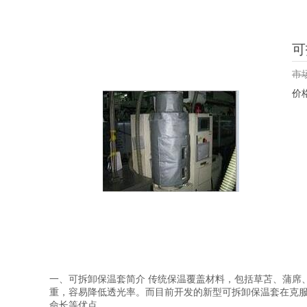
可
市
价
一、可拆卸保温套简介 传统保温覆盖材料，包括草苫、蒲席
重，容易降低透光率。而目前开发的新型可拆卸保温套在克
命长等优点。