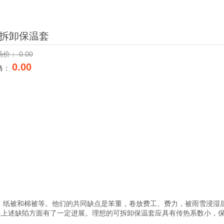
拆卸保温套
场价：
0.00
0.00
格：
、纸被和棉被等。他们的共同缺点是笨重，卷放费工、费力，被雨雪浸湿
服上述缺陷方面有了一定进展。理想的可拆卸保温套应具有传热系数小，