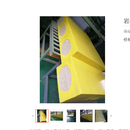
岩
市
价