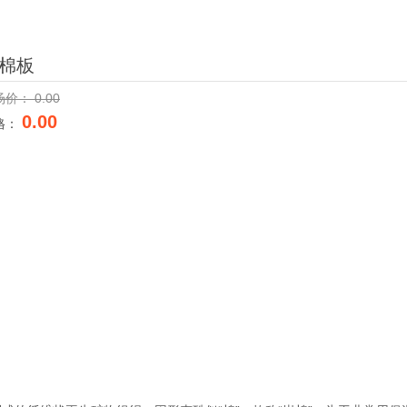
棉板
场价：
0.00
0.00
格：